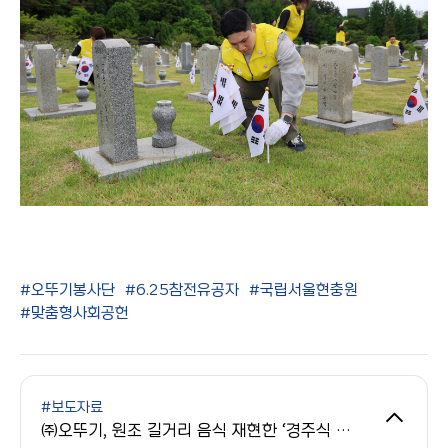
#오뚜기봉사단
#6.25참전유공자
#국립서울현충원
#맞춤형사회공헌
#보도자료
㈜오뚜기, 원조 길거리 음식 재현한 ‘경주식 십원빵’ 2종 출시