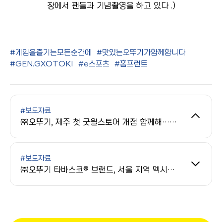
장에서 팬들과 기념촬영을 하고 있다 .)
#게임을즐기는모든순간에
#맛있는오뚜기가함께합니다
#GEN.GXOTOKI
#e스포츠
#홈프런트
#보도자료
㈜오뚜기, 제주 첫 굿윌스토어 개점 함께해…장애인 일자리 창출 동참
#보도자료
㈜오뚜기 타바스코® 브랜드, 서울 지역 멕시칸 레스토랑과 협업 프로모션 진행