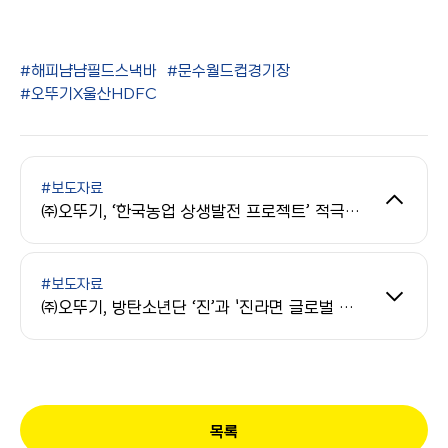
#해피냠냠필드스낵바
#문수월드컵경기장
#오뚜기X울산HDFC
#보도자료
㈜오뚜기, ‘한국농업 상생발전 프로젝트’ 적극 추진...국산 농산물 사용 확대 앞장
#보도자료
㈜오뚜기, 방탄소년단 ‘진’과 '진라면 글로벌 캠페인’ 진행…글로벌 시장 박차
목록