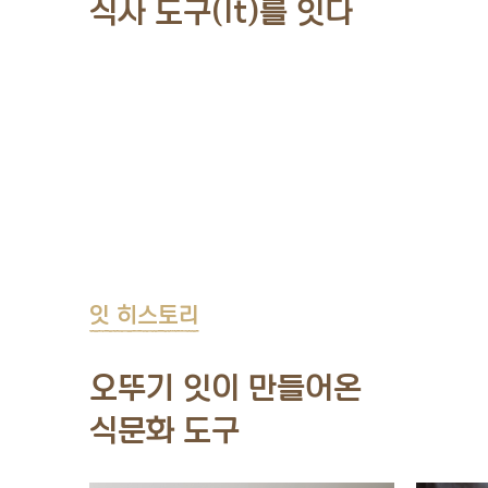
식사 도구(It)를 잇다
잇 히스토리
오뚜기 잇이 만들어온
식문화 도구