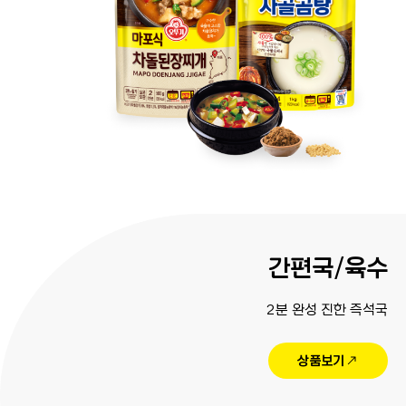
간편국/육수
2분 완성 진한 즉석국
상품보기