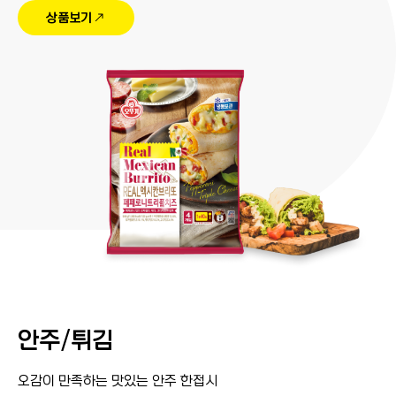
상품보기
안주/튀김
오감이 만족하는 맛있는 안주 한접시